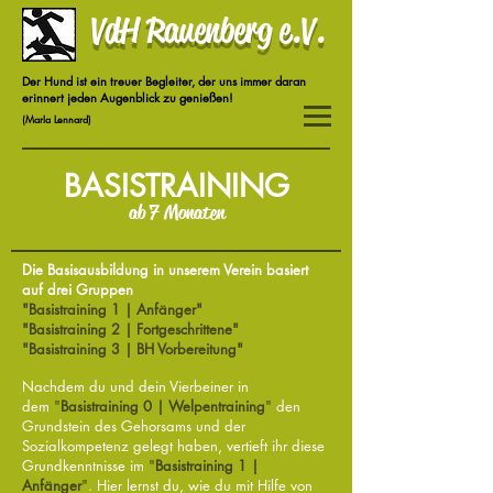
VdH Rauenberg e.V.
Der Hund ist ein treuer Begleiter, der uns immer daran
erinnert jeden Augenblick zu genießen!
(Marla Lennard)
BASISTRAINING
ab 7 Monaten
Die Basisausbildung in unserem Verein basiert
auf drei Gruppen
"Basistraining 1 | Anfänger"
"Basistraining 2 | Fortgeschrittene"
"Basistraining 3 | BH Vorbereitung"
Nachdem du und dein Vierbeiner in
dem
"
Basistraining 0 | Welpentraining
"
den
Grundstein des Gehorsams und der
Sozialkompetenz gelegt haben, vertieft ihr diese
Grundkenntnisse im
"
Basistraining 1 |
Anfänger
"
. Hier lernst du, wie du mit Hilfe von