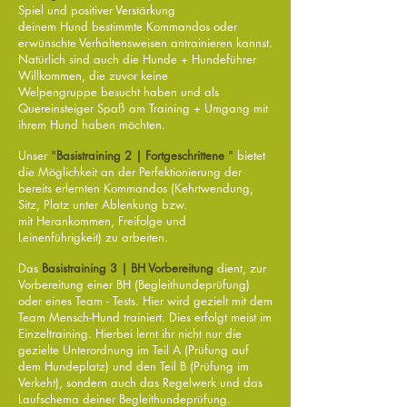
Spiel und positiver Verstärkung
deinem Hund bestimmte Kommandos oder
erwünschte Verhaltensweisen antrainieren kannst.
Natürlich sind auch die Hunde + Hundeführer
Willkommen, die zuvor keine
Welpengruppe besucht haben und als
Quereinsteiger Spaß am Training + Umgang mit
ihrem Hund haben möchten.
Unser
"
Basistraining 2 | Fortgeschrittene
"
bietet
die Möglichkeit an der Perfektionierung der
bereits erlernten Kommandos (Kehrtwendung,
Sitz, Platz unter Ablenkung bzw.
mit Herankommen, Freifolge und
Leinenführigkeit) zu arbeiten.
Das
Basistraining 3 | BH Vorbereitung
dient, zur
Vorbereitung einer BH (Begleithundeprüfung)
oder eines Team - Tests. Hier wird gezielt mit dem
Team Mensch-Hund trainiert. Dies erfolgt meist im
Einzeltraining. Hierbei lernt ihr nicht nur die
gezielte Unterordnung im Teil A (Prüfung auf
dem Hundeplatz) und den Teil B (Prüfung im
Verkeht), sondern auch das Regelwerk und das
Laufschema deiner Begleithundeprüfung.