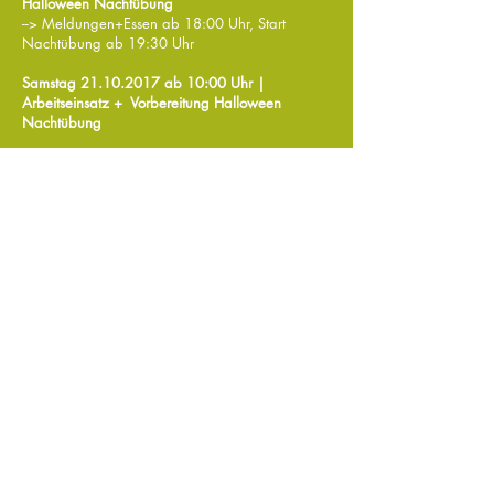
Halloween Nachtübung
--> Meldungen+Essen ab 18:00 Uhr, Start
Nachtübung ab 19:30 Uhr
Samstag
21.10.2017
ab 10:00 Uhr |
Arbeitseinsatz + Vorbereitung Halloween
Nachtübung
Freitag
06.10.2017
ab 20:00 Uhr |
Quartalsversammlung IV
Samstag
16.09.2017
ab 14:00 Uhr | Erster
Hilfe Kurs am Hund
(ACHTUNG Kurs ist bereits
ausgebucht)
Samstag
02.09.2017
ab 14:00 Uhr |
Kinderferienprogramm beim VdH Rauenberg e.V.
--> ACHTUNG: Termin muss leider auf Grund
von technischen Problemen abgesagt werden!
Sonntag
23.07.2017
ab 08:00 Uhr | BH -
Prüfung
Freitag
21.07.2017
ab 20:00 Uhr |
Quartalsversammlung III