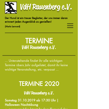
VdH Rauenberg e.V.
Der Hund ist ein treuer Begleiter, der uns immer daran
erinnert jeden Augenblick zu genießen!
(Marla Lennard)
TERMINE
VdH Rauenberg e.V.
... Untenstehende findet ihr alle wichtigen
Termine übers Jahr aufgelistet, damit ihr keine
wichtige Veranstaltung, etc. verpasst ...
TERMINE 2020
VdH Rauenberg e.V.
Samstag 31.10
.2019 ab 17:30
Uhr |
Halloween Nachtübung