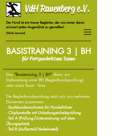
VdH Rauenberg e.V.
Der Hund ist ein treuer Begleiter, der uns immer daran
erinnert jeden Augenblick zu genießen!
(Marla Lennard)
BASISTRAINING 3 | BH
für Fortgeschrittene Teams
Das
"Basistraining 3 | BH"
dient, zur
Vorbereitung einer BH (Begleithundeprüfung)
oder eines Team - Tests.
Die Begleithundeprüfung setzt sich aus mehreren
Elementen zusammen:
- Sachkundenachweis für Hundeführer
- Chipkontrolle mit Unbefangenheitsprüfung
- Teil A (Prüfung/Unterordnung auf dem
Übungsplatz)
- Teil B (Außenteil/Verkehrsteil)