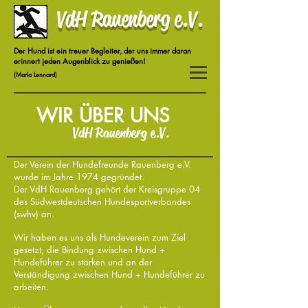
VdH Rauenberg e.V.
Der Hund ist ein treuer Begleiter, der uns immer daran
erinnert jeden Augenblick zu genießen!
(Marla Lennard)
WIR ÜBER UNS
VdH Rauenberg e.V.
Der Verein der Hundefreunde Rauenberg e.V.
wurde im Jahre 1974 gegründet.
Der VdH Rauenberg gehört der Kreisgruppe 04
des Südwestdeutschen Hundesportverbandes
(swhv) an.
Wir haben es uns als Hundeverein zum Ziel
gesetzt, die Bindung zwischen Hund +
Hundeführer zu stärken und an der
Verständigung zwischen Hund + Hundeführer zu
arbeiten.