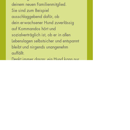
deinem neuen Familienmitglied.
Sie sind zum Beispiel 
ausschlaggebend dafür, ob 
dein erwachsener Hund zuverlässig 
auf Kommandos hört und 
sozialverträglich ist, ob er in allen 
Lebenslagen selbstsicher und entspannt 
bleibt und nirgends unangenehm 
auffällt.
Denkt immer daran:
 ein Hund kann nur 
die Kommandos ausführen, die ihm 
zuvor beigebracht wurden und die 
gewünschten Verhaltensweisen an den 
Tag legen, die ihm positiv bestärkt 
wurden!
Erfolgreiches Lernen basiert auf Spiel 
und positiver Bestärkung. 
Hier noch ein paar wichtige 
Informationen für dein Welpentraining:
bring viel gute Laune und 
Motivation mit