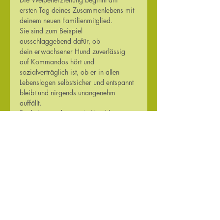
ersten Tag deines Zusammenlebens mit 
deinem neuen Familienmitglied.
Sie sind zum Beispiel 
ausschlaggebend dafür, ob 
dein erwachsener Hund zuverlässig 
auf Kommandos hört und 
sozialverträglich ist, ob er in allen 
Lebenslagen selbstsicher und entspannt 
bleibt und nirgends unangenehm 
auffällt.
Denkt immer daran:
 ein Hund kann nur 
die Kommandos ausführen, die ihm 
zuvor beigebracht wurden und die 
gewünschten Verhaltensweisen an den 
Tag legen, die ihm positiv bestärkt 
wurden!
Erfolgreiches Lernen basiert auf Spiel 
und positiver Bestärkung. 
Hier noch ein paar wichtige 
Informationen für dein Welpentraining:
bring viel gute Laune und 