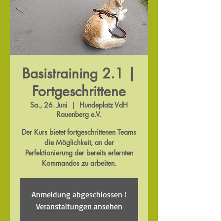
Basistraining 2.1 |
Fortgeschrittene
Sa., 26. Juni
  |  
Hundeplatz VdH
Rauenberg e.V.
Der Kurs bietet fortgeschrittenen Teams
die Möglichkeit, an der
Perfektionierung der bereits erlernten
Kommandos zu arbeiten.
Anmeldung abgeschlossen !
Veranstaltungen ansehen