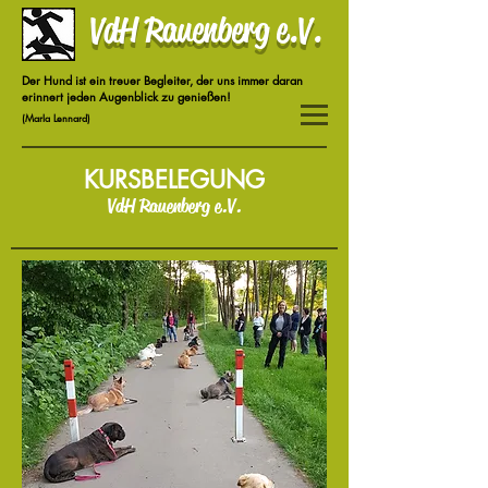
VdH Rauenberg e.V.
Der Hund ist ein treuer Begleiter, der uns immer daran
erinnert jeden Augenblick zu genießen!
(Marla Lennard)
KURSBELEGUNG
VdH Rauenberg e.V.