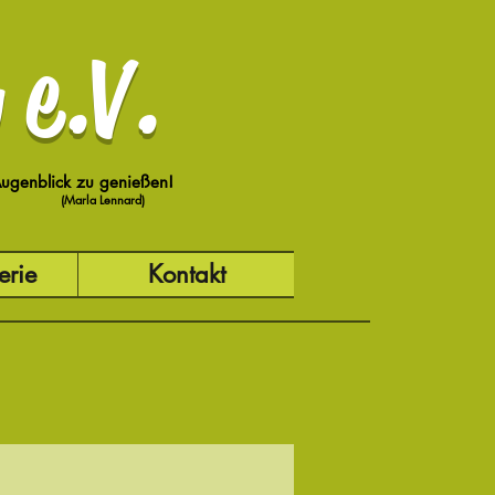
 e.V.
 Augenblick zu genießen!
(Marla Lennard)
erie
Kontakt