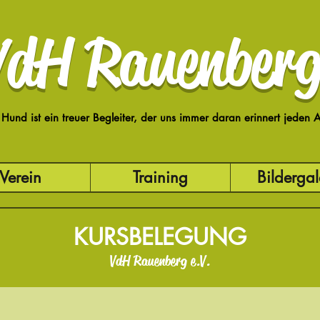
VdH Rauenberg
 Hund ist ein treuer Begleiter, der uns immer daran erinnert jeden
Verein
Training
Bildergal
KURSBELEGUNG
VdH Rauenberg e.V.