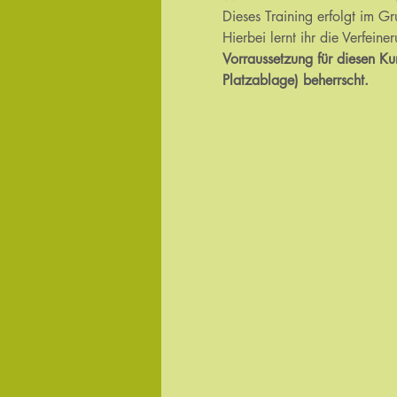
Dieses Training erfolgt im Gr
Hierbei lernt ihr die Verfein
Vorraussetzung für diesen Ku
Platzablage) beherrscht.