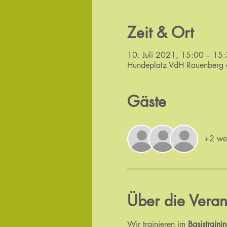
Zeit & Ort
10. Juli 2021, 15:00 – 15
Hundeplatz VdH Rauenberg e
Gäste
+2 wei
Über die Veran
Wir trainieren im 
Basistraini