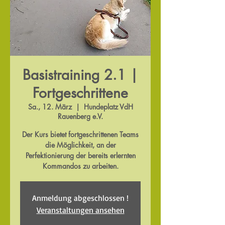
Basistraining 2.1 |
Fortgeschrittene
Sa., 12. März
  |  
Hundeplatz VdH
Rauenberg e.V.
Der Kurs bietet fortgeschrittenen Teams
die Möglichkeit, an der
Perfektionierung der bereits erlernten
Kommandos zu arbeiten.
Anmeldung abgeschlossen !
Veranstaltungen ansehen