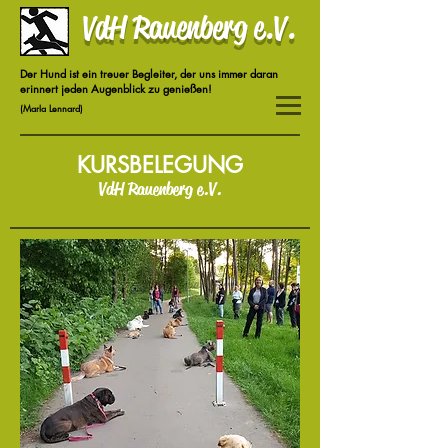
VdH Rauenberg e.V.
Der Hund ist ein treuer Begleiter, der uns immer daran
erinnert jeden Augenblick zu genießen!
(Marla Lennard)
KURSBELEGUNG
VdH Rauenberg e.V.