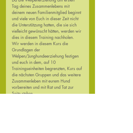
Tag deines Zusammenlebens mit 
deinem neuen Familienmitglied beginnt 
und viele von Euch in dieser Zeit nicht 
die Unterstützung hatten, die sie sich 
vielleicht gewünscht hätten, werden wir 
dies in diesem Training nachholen.
Wir werden in diesem Kurs die 
Grundlagen der 
Welpen/Junghundeerziehung festigen 
und euch in dem, auf 10 
Trainingseinheiten begrenzten, Kurs auf 
die nächsten Gruppen und das weitere 
Zusammenleben mit eurem Hund 
vorbereiten und mit Rat und Tat zur 
Seite stehen.
Denkt immer daran:
 ein Hund kann nur 
die Kommandos ausführen, die ihm 
zuvor beigebracht wurden und die 
gewünschten Verhaltensweisen an den 
Tag legen, die ihm positiv bestärkt 
wurden!